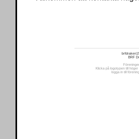
brfdraken1
BRF Dr
Föreningen
Klicka på logotypen till höge
logga in till fören