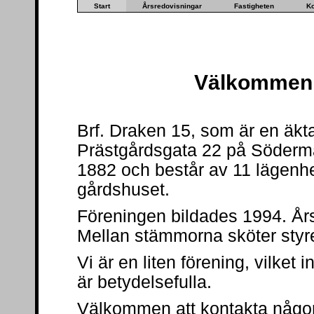
Start
Årsredovisningar
Fastigheten
Ko
Välkommen t
Brf. Draken 15,
som är en äkt
Prästgårdsgata 22
på Söderma
1882 och består av 11 lägenhe
gårdshuset.
Föreningen bildades 1994. År
Mellan stämmorna sköter styr
Vi är en liten förening, vilket
är betydelsefulla.
Välkommen att kontakta någon 